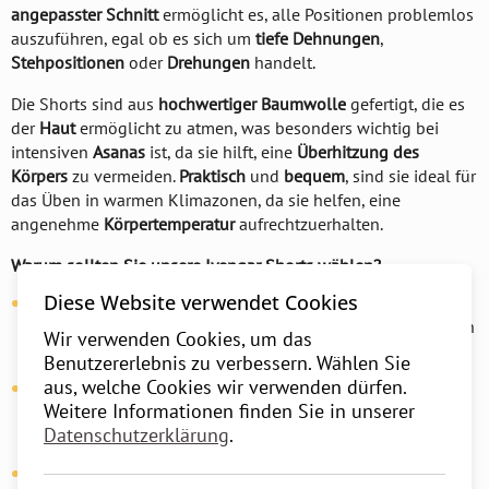
angepasster Schnitt
ermöglicht es, alle Positionen problemlos
auszuführen, egal ob es sich um
tiefe Dehnungen
,
Stehpositionen
oder
Drehungen
handelt.
Die Shorts sind aus
hochwertiger Baumwolle
gefertigt, die es
der
Haut
ermöglicht zu atmen, was besonders wichtig bei
intensiven
Asanas
ist, da sie hilft, eine
Überhitzung des
Körpers
zu vermeiden.
Praktisch
und
bequem
, sind sie ideal für
das Üben in warmen Klimazonen, da sie helfen, eine
angenehme
Körpertemperatur
aufrechtzuerhalten.
Warum sollten Sie unsere Iyengar Shorts wählen?
Diese Website verwendet Cookies
Funktionales Design
: Die Shorts bieten vollständige
Bewegungsfreiheit
, ohne Einschränkungen, sodass Sie sich
Wir verwenden Cookies, um das
auf die Praxis konzentrieren können.
Benutzererlebnis zu verbessern. Wählen Sie
aus, welche Cookies wir verwenden dürfen.
Atmungsaktivität der Haut
: Der natürliche
Baumwollstoff
Weitere Informationen finden Sie in unserer
ermöglicht es Ihrer Haut zu atmen, was besonders wichtig
Datenschutzerklärung
.
für längere Praktiken und heiße Temperaturen ist.
Traditioneller Wert
: Diese Shorts sind Teil der reichen