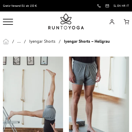
Gratis-Versand EU ab 150 €.
SL
EN
HR
IT
/
...
/
Iyengar Shorts
/
Iyengar Shorts – Hellgrau