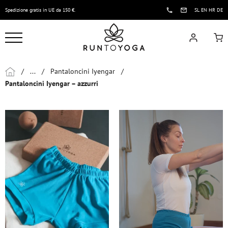
Spedizione gratis in UE da 150 €.
SL
EN
HR
DE
/
...
/
Pantaloncini Iyengar
/
Pantaloncini Iyengar – azzurri