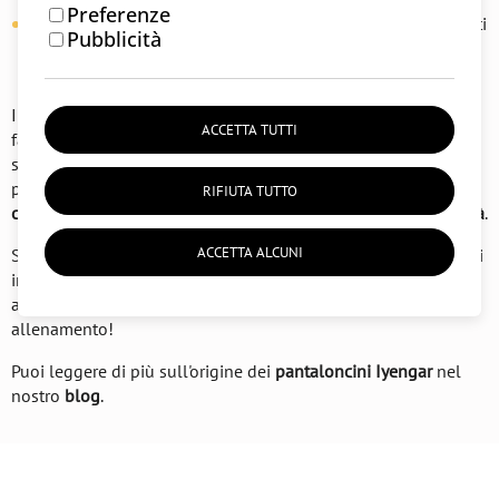
Preferenze
Visibilità dell'allineamento del corpo
: Aiutano gli insegnanti
Pubblicità
a monitorare l'
allineamento del corpo
durante la pratica,
migliorando il processo di apprendimento.
I pantaloncini sono più di un semplice capo d'abbigliamento:
ACCETTA TUTTI
fanno parte della
tradizione yoga
che consente una pratica
senza interruzioni e una completa concentrazione. Sono
progettati con un'attenzione particolare alla
funzionalità
e al
RIFIUTA TUTTO
comfort
, mantenendo allo stesso tempo
eleganza
e
semplicità
.
ACCETTA ALCUNI
Scopri la nostra collezione di
pantaloncini Iyengar
, disponibili
in diverse
taglie
e
colori
. Collega la tua pratica alla storia e
alla
tradizione dello yoga
e migliora la tua esperienza di
allenamento!
Puoi leggere di più sull'origine dei
pantaloncini Iyengar
nel
nostro
blog
.