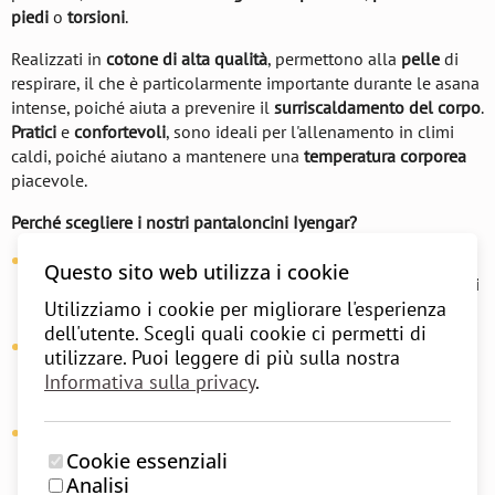
piedi
o
torsioni
.
Realizzati in
cotone di alta qualità
, permettono alla
pelle
di
respirare, il che è particolarmente importante durante le asana
intense, poiché aiuta a prevenire il
surriscaldamento del corpo
.
Pratici
e
confortevoli
, sono ideali per l'allenamento in climi
caldi, poiché aiutano a mantenere una
temperatura corporea
piacevole.
Perché scegliere i nostri pantaloncini Iyengar?
Design funzionale
: I pantaloncini offrono completa
libertà
Questo sito web utilizza i cookie
di movimento
senza ostacoli, permettendoti di concentrarti
Utilizziamo i cookie per migliorare l'esperienza
sulla pratica.
dell'utente. Scegli quali cookie ci permetti di
Traspirabilità della pelle
: Il
cotone naturale
consente alla
utilizzare. Puoi leggere di più sulla nostra
pelle di respirare, essenziale per pratiche più lunghe e
Informativa sulla privacy
.
temperature calde.
Valore tradizionale
: Questi pantaloncini fanno parte della
ricca storia dell'
Iyengar yoga
, essendo stati progettati
Cookie essenziali
inizialmente per garantire
comfort
e facile movimento.
Analisi