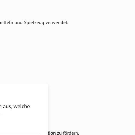
mitteln und Spielzeug verwendet.
zeug verwendet.
e aus, welche
r
d helfen, die
Blutcirculation
zu fördern,