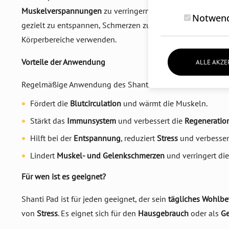
Muskelverspannungen
zu verringern und den
Energiefluss
Notwend
gezielt zu entspannen, Schmerzen zu lindern und das Gefü
Körperbereiche verwenden.
Vorteile der Anwendung
ALLE AKZE
Regelmäßige Anwendung des Shanti Pad Sets:
Fördert die
Blutcirculation
und wärmt die Muskeln.
Stärkt das
Immunsystem
und verbessert die
Regeneratio
Hilft bei der
Entspannung
, reduziert
Stress
und verbesser
Lindert
Muskel- und Gelenkschmerzen
und verringert di
Für wen ist es geeignet?
Shanti Pad ist für jeden geeignet, der sein
tägliches Wohlbe
von
Stress
. Es eignet sich für den
Hausgebrauch
oder als
G