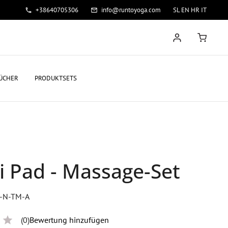
+38640705306
info@runtoyoga.com
SL
EN
HR
IT
ÜCHER
PRODUKTSETS
i Pad - Massage-Set
D-N-TM-A
(0)
Bewertung hinzufügen