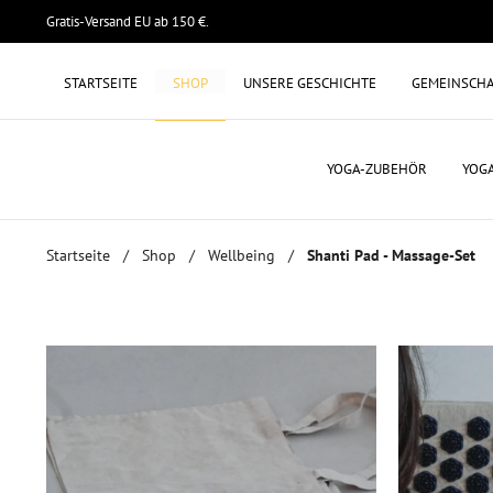
Gratis-Versand EU ab 150 €.
STARTSEITE
SHOP
UNSERE GESCHICHTE
GEMEINSCH
YOGA-ZUBEHÖR
YOG
Startseite
/
Shop
/
Wellbeing
/
Shanti Pad - Massage-Set