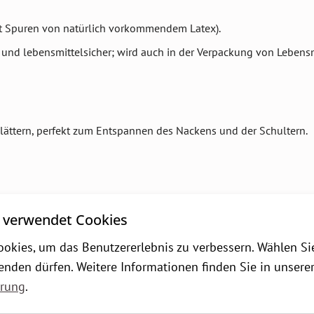
lt Spuren von natürlich vorkommendem Latex).
 und lebensmittelsicher; wird auch in der Verpackung von Lebens
lättern, perfekt zum Entspannen des Nackens und der Schultern.
en.
 verwendet Cookies
icher; wird auch in der Verpackung von Lebensmitteln und Spiel
okies, um das Benutzererlebnis zu verbessern. Wählen Si
enden dürfen. Weitere Informationen finden Sie in unsere
ärung
.
aktive Punkte
, ähnlich wie die alten Techniken der
Akupressur
, un