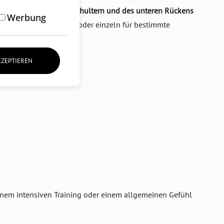
ln des Nackens, der Schultern und des unteren Rückens
Werbung
ine
komplette Massage
oder einzeln für bestimmte
KZEPTIEREN
einem intensiven Training oder einem allgemeinen Gefühl