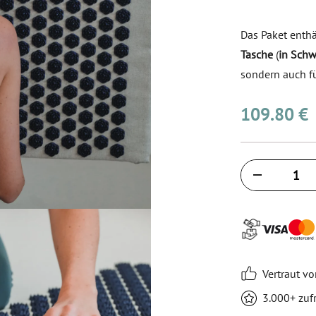
Das Paket enthä
Tasche
(
in Schw
sondern auch f
109.80 €
Količina
Vertraut v
3.000+ zu