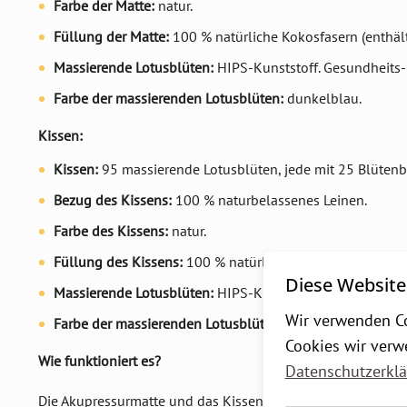
Farbe der Matte:
natur.
Füllung der Matte:
100 % natürliche Kokosfasern (enthä
Massierende Lotusblüten:
HIPS-Kunststoff. Gesundheits-
Farbe der massierenden Lotusblüten:
dunkelblau.
Kissen:
Kissen:
95 massierende Lotusblüten, jede mit 25 Blütenb
Bezug des Kissens:
100 % naturbelassenes Leinen.
Farbe des Kissens:
natur.
Füllung des Kissens:
100 % natürliche Buchweizenschal
Diese Website
Massierende Lotusblüten:
HIPS-Kunststoff. Gesund und s
Wir verwenden Co
Farbe der massierenden Lotusblüten:
dunkelblau.
Cookies wir verw
Wie funktioniert es?
Datenschutzerkl
Die Akupressurmatte und das Kissen wirken auf
biologisch 