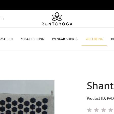
AFT
AMATTEN
YOGAKLEIDUNG
IYENGAR SHORTS
WELLBEING
B
Shant
Product ID: PA