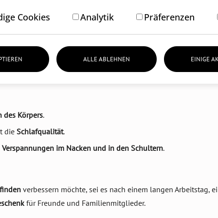
zu verbessern. Das Kissen wurde speziell entwickelt, um die
Muske
ige Cookies
Analytik
Präferenzen
hl der Müdigkeit zu beseitigen. Sie können beide zusammen für e
PTIEREN
ALLE ABLEHNEN
EINIGE A
n des Körpers
.
t die
Schlafqualität
.
e
Verspannungen im Nacken und in den Schultern
.
finden
verbessern möchte, sei es nach einem langen Arbeitstag, 
eschenk
für Freunde und Familienmitglieder.