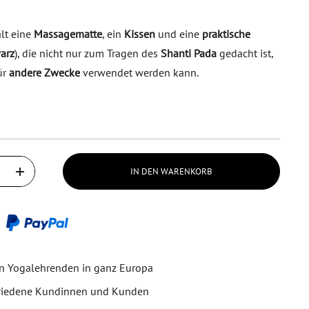
lt eine
Massagematte
, ein
Kissen
und eine
praktische
arz
), die nicht nur zum Tragen des
Shanti Pada
gedacht ist,
ür
andere Zwecke
verwendet werden kann.
IN DEN WARENKORB
on Yogalehrenden in ganz Europa
friedene Kundinnen und Kunden