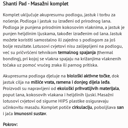
Shanti Pad - Masažni komplet
Komplet uključuje akupresurnu podlogu, jastuk i torbu za
nošenje. Podloga i jastuk su izrađeni od prirodnog lana.
Podloga je punjena prirodnim kokosovim vlaknima, a jastuk je
punjen heljdinim ljuskama, također izrađenim od lana. Jastuk
možete koristiti samostalno ili zajedno s podlogom za još
bolje rezultate. Lotusovi cvjetovi nisu zalijepljeni na podlogu,
već su pričvršćeni tehnikom
termalnog spajanja
(thermal
bonding), pri kojoj se vlakna spajaju na križanjima vlaknenih
točaka uz pomoć vrućeg zraka ili parnog pritiska.
Akupresurna podloga djeluje na
biološki aktivne točke
, dok
jastuk cilja na
mišiće vrata, ramena i donjeg dijela leđa
.
Proizvodi su napravljeni od
ekološki prihvatljivih materijala
,
poput lana, kokosovih vlakana i heljdinih ljuski. Masažni
lotusovi cvjetovi od sigurne HIPS plastike osiguravaju
učinkovitu masažu. Komplet potiče
cirkulaciju
, poboljšava
san
i jača
imunosni sustav
.
Pokrov: