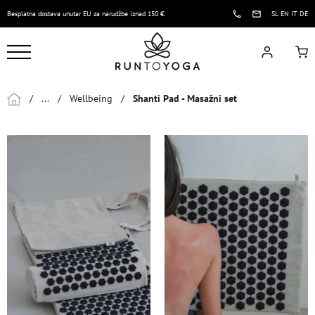
Besplatna dostava unutar EU za narudžbe iznad 150 €.
SL
EN
IT
DE
/
...
/
Wellbeing
/
Shanti Pad - Masažni set