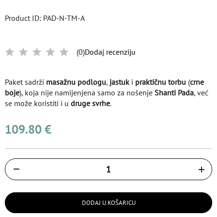
Product ID: PAD-N-TM-A
(0)
Dodaj recenziju
Paket sadrži
masažnu podlogu
,
jastuk
i
praktičnu torbu
(
crne
boje
), koja nije namijenjena samo za nošenje
Shanti Pada
, već
se može koristiti i u
druge svrhe
.
109.80 €
Količina
DODAJ U KOŠARICU