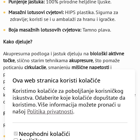
Punjenje jastuka:
100% prirodne heljdine ljuske.
Masažni lotusovi cvjetovi:
HIPS plastika. Sigurna za
zdravlje; koristi se i u ambalaži za hranu i igračke.
Boja masažnih lotusovih cvjetova:
Tamno plava.
Kako djeluje?
Akupresurna podloga i jastuk djeluju na
biološki aktivne
točke
, slično starim tehnikama
akupresure
, što pomaže
poticanju
cirkulacije
, smanjenju
mišićne napetosti
i
poboljšanju
energetskog protoka
. Jastuk je dizajniran za
Ova web stranica koristi kolačiće
precizno ciljanje
mišića vrata, ramena i donjeg dijela leđa
,
olakšavajući bolove i uklanjajući osjećaj umora. Možete ih
Koristimo kolačiće za poboljšanje korisničkog
koristiti zajedno za
potpunu masažu
ili odvojeno za specifične
iskustva. Odaberite koje kolačiće dopuštate da
dijelove tijela.
koristimo. Više informacija možete pronaći u
našoj
Politika privatnosti
.
Prednosti upotrebe
Redovita uporaba Shanti Pad kompleta:
Neophodni kolačići
Potiče
cirkulaciju
i zagrijava mišiće.