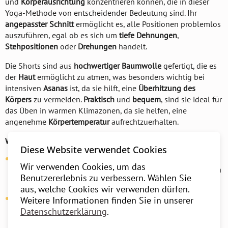
und
Körperausrichtung
konzentrieren können, die in dieser
Yoga-Methode von entscheidender Bedeutung sind. Ihr
angepasster Schnitt
ermöglicht es, alle Positionen problemlos
auszuführen, egal ob es sich um
tiefe Dehnungen
,
Stehpositionen
oder
Drehungen
handelt.
Die Shorts sind aus
hochwertiger Baumwolle
gefertigt, die es
der
Haut
ermöglicht zu atmen, was besonders wichtig bei
intensiven
Asanas
ist, da sie hilft, eine
Überhitzung des
Körpers
zu vermeiden.
Praktisch
und
bequem
, sind sie ideal für
das Üben in warmen Klimazonen, da sie helfen, eine
angenehme
Körpertemperatur
aufrechtzuerhalten.
Warum sollten Sie unsere Iyengar Shorts wählen?
Diese Website verwendet Cookies
Funktionales Design
: Die Shorts bieten vollständige
Wir verwenden Cookies, um das
Bewegungsfreiheit
, ohne Einschränkungen, sodass Sie sich
Benutzererlebnis zu verbessern. Wählen Sie
auf die Praxis konzentrieren können.
aus, welche Cookies wir verwenden dürfen.
Atmungsaktivität der Haut
: Der natürliche
Baumwollstoff
Weitere Informationen finden Sie in unserer
ermöglicht es Ihrer Haut zu atmen, was besonders wichtig
Datenschutzerklärung
.
für längere Praktiken und heiße Temperaturen ist.