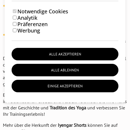
Traditioneller Wert
: Diese Shorts sind Teil der reichen
Notwendige Cookies
Geschichte des
Iyengar Yoga
, da sie ursprünglich
Analytik
entworfen wurden, um
Komfort
und einfache Bewegungen
Präferenzen
zu ermöglichen.
Werbung
Sichtbarkeit der Körperausrichtung
: Sie helfen Lehrern, die
Körperausrichtung
während der Praxis zu überwachen, was
den Lernprozess verbessert.
ALLE AKZEPTIEREN
Die Shorts sind mehr als nur ein Kleidungsstück – sie sind Teil
der
Yoga-Tradition
, die eine ungestörte Praxis und
ALLE ABLEHNEN
vollständige Konzentration ermöglicht. Sie wurden mit Fokus
auf
Funktionalität
und
Komfort
entworfen, während sie
gleichzeitig
Eleganz
und
Schlichtheit
bewahren.
EINIGE AKZEPTIEREN
Entdecken Sie unsere Kollektion der
Iyengar Shorts
, erhältlich
in verschiedenen
Größen
und
Farben
. Verbinden Sie Ihre Praxis
mit der Geschichte und
Tradition des Yoga
und verbessern Sie
Ihr Trainingserlebnis!
Mehr über die Herkunft der
Iyengar Shorts
können Sie auf