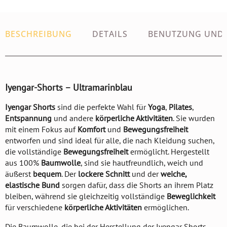
BESCHREIBUNG
DETAILS
BENUTZUNG UND
Iyengar-Shorts – Ultramarinblau
Iyengar Shorts
sind die perfekte Wahl für
Yoga
,
Pilates
,
Entspannung
und andere
körperliche Aktivitäten
. Sie wurden
mit einem Fokus auf
Komfort
und
Bewegungsfreiheit
entworfen und sind ideal für alle, die nach Kleidung suchen,
die vollständige
Bewegungsfreiheit
ermöglicht. Hergestellt
aus 100%
Baumwolle
, sind sie hautfreundlich, weich und
äußerst
bequem
. Der
lockere Schnitt
und der
weiche,
elastische Bund
sorgen dafür, dass die Shorts an ihrem Platz
bleiben, während sie gleichzeitig vollständige
Beweglichkeit
für verschiedene
körperliche Aktivitäten
ermöglichen.
Die Baumwolle, die bei der Herstellung der Iyengar Shorts