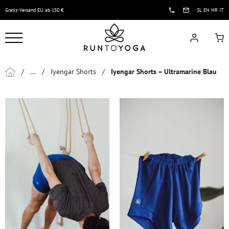
Gratis-Versand EU ab 150 €.
SL
EN
HR
IT
/
...
/
Iyengar Shorts
/
Iyengar Shorts – Ultramarine Blau