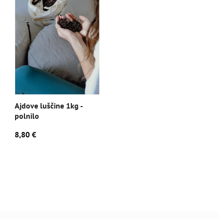
Ajdove luščine 1kg -
polnilo
8,80 €