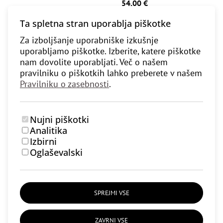
54,00 €
54,00 €
Ta spletna stran uporablja piškotke
Za izboljšanje uporabniške izkušnje
uporabljamo piškotke. Izberite, katere piškotke
nam dovolite uporabljati. Več o našem
pravilniku o piškotkih lahko preberete v našem
Pravilniku o zasebnosti
.
Nujni piškotki
Analitika
Izbirni
Oglaševalski
Bolster za jogo -
Bolster za jogo -
organski, polnjen z
organski, polnjen z
ajdovimi luščinami – bel
ajdovimi luščinami - roza
print
SPREJMI VSE
54,00 €
54,00 €
ZAVRNI VSE