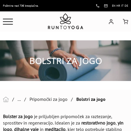
Poštnina nad 70€ brezplačna.
EN
HR
IT
DE
BOLSTRI ZA JOGO
/
...
/
Pripomočki za jogo
/
Bolstri za jogo
Bolster za jogo
je priljubljen pripomoček za raztezanje,
sprostitev in regeneracijo. Idealen je za
restorativno jogo
,
yin
jogo
,
dihalne vaje
in
meditacijo
, kjer telo potrebuje stabilno