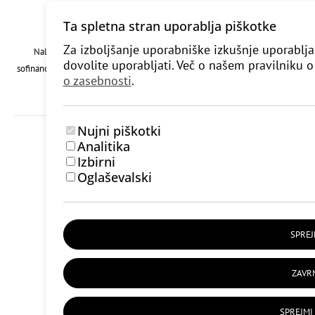
Ta spletna stran uporablja piškotke
Za izboljšanje uporabniške izkušnje uporablja
Naložbo vavčer za digitalni marketing (izdelavo spletne trgovine)
dovolite uporabljati. Več o našem pravilniku 
sofinancirata Republika Slovenija in Evropska unija iz Evropskega sklada za
o zasebnosti
.
regionalni razvoj.
Nujni piškotki
© RunToYoga 2026 / Vse pravice so pridržane.
Analitika
Zasebnost in piškotki
/
Impresum
/
Lytee
/
Dspot
Izbirni
Oglaševalski
SPREJ
ZAVRN
SPREJMI