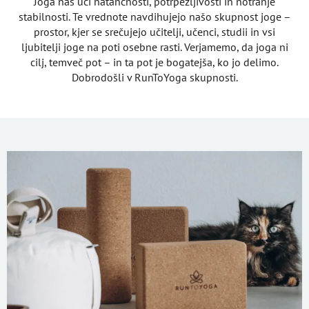
Joga nas uči natančnosti, potrpežljivosti in notranje
stabilnosti. Te vrednote navdihujejo našo skupnost joge –
prostor, kjer se srečujejo učitelji, učenci, studii in vsi
ljubitelji joge na poti osebne rasti. Verjamemo, da joga ni
cilj, temveč pot – in ta pot je bogatejša, ko jo delimo.
Dobrodošli v RunToYoga skupnosti.