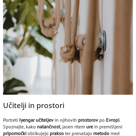
Učitelji in prostori
Portreti
Iyengar
učiteljev
in njihovih
prostorov
po
Evropi
.
Spoznajte, kako
natančnost
, jasen ritem
ure
in premišljeni
pripomočki
oblikujejo
prakso
ter prenašajo
metodo
med