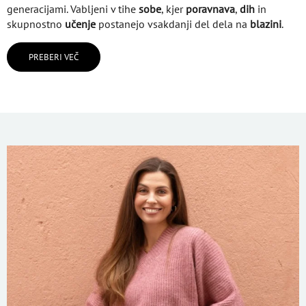
generacijami. Vabljeni v tihe
sobe
, kjer
poravnava
,
dih
in
skupnostno
učenje
postanejo vsakdanji del dela na
blazini
.
PREBERI VEČ