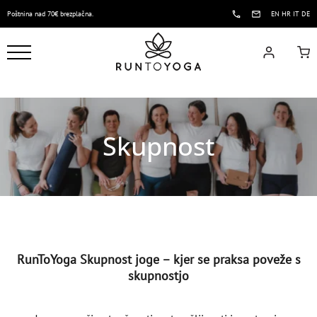
Poštnina nad 70€ brezplačna.
EN
HR
IT
DE
Skupnost
RunToYoga Skupnost joge – kjer se praksa poveže s
skupnostjo