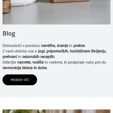
Blog
Dobrodošli v prostoru
navdiha
,
znanja
in
prakse
.
Z vami delimo vse o
jogi
,
pripomočkih
,
holističnem življenju
,
prehrani
in
sezonskih receptih
.
Odkrijte
nasvete
,
vodiče
in vsebine, ki podpirajo vašo pot do
ravnovesja telesa in duha
.
PREBERI VEČ