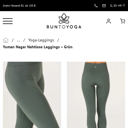
Gratis-Versand EU ab 150 €.
SL
EN
HR
IT
/
...
/
Yoga-Leggings
/
Yuman Nagar Nahtlose Leggings – Grün