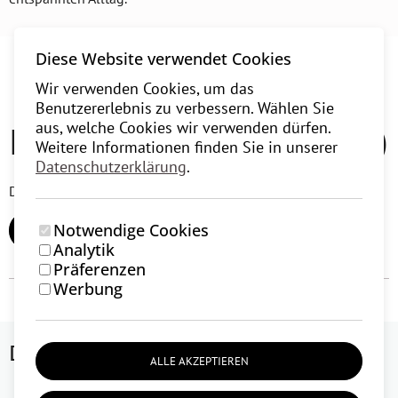
Diese Website verwendet Cookies
Wir verwenden Cookies, um das
Benutzererlebnis zu verbessern. Wählen Sie
Nutzerbewertungen (0)
aus, welche Cookies wir verwenden dürfen.
Weitere Informationen finden Sie in unserer
Datenschutzerklärung
.
Derzeit gibt es keine Nutzerbewertungen.
Notwendige Cookies
BEWERTUNG HINZUFÜGEN
Analytik
Präferenzen
Werbung
Das könnte dir auch gefallen
ALLE AKZEPTIEREN