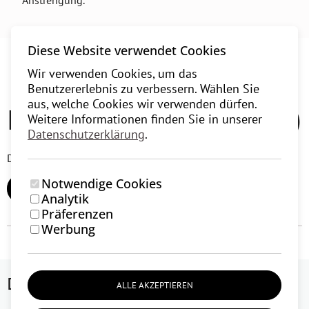
Anstrengung.
Diese Website verwendet Cookies
Wir verwenden Cookies, um das
Benutzererlebnis zu verbessern. Wählen Sie
aus, welche Cookies wir verwenden dürfen.
Nutzerbewertungen (0)
Weitere Informationen finden Sie in unserer
Datenschutzerklärung
.
Derzeit gibt es keine Nutzerbewertungen.
Notwendige Cookies
BEWERTUNG HINZUFÜGEN
Analytik
Präferenzen
Werbung
Das könnte dir auch gefallen
ALLE AKZEPTIEREN