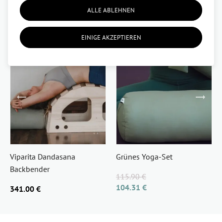
ALLE ABLEHNEN
-10%
EINIGE AKZEPTIEREN
Viparita Dandasana
Grünes Yoga-Set
Backbender
115.90 €
104.31 €
341.00 €