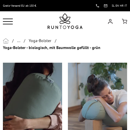
Gratis-Versand EU ab 150 €.
SL
EN
HR
IT
/
...
/
Yoga-Bolster
/
Yoga-Bolster - biologisch, mit Baumwolle gefüllt - grün