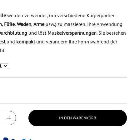
lle
werden verwendet, um verschiedene Körperpartien
n
,
Füße
,
Waden
,
Arme
usw.) zu massieren. Ihre Anwendung
urchblutung
und löst
Muskelverspannungen
. Sie bestehen
est
und
kompakt
und verändern ihre Form während der
ht.
IN DEN WARENKORB