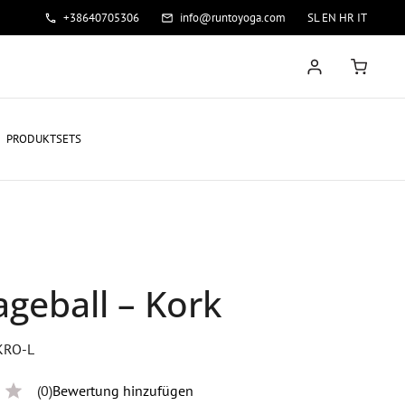
+38640705306
info@runtoyoga.com
SL
EN
HR
IT
PRODUKTSETS
geball – Kork
-KRO-L
(0)
Bewertung hinzufügen