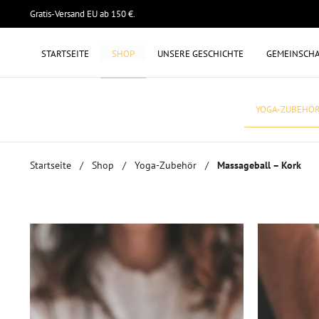
Gratis-Versand EU ab 150 €.
STARTSEITE
SHOP
UNSERE GESCHICHTE
GEMEINSCH
YOGA-ZUBEHÖ
Startseite
/
Shop
/
Yoga-Zubehör
/
Massageball – Kork