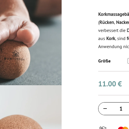
Korkmassagebä
(
Rücken
,
Nacke
verbessert die
D
aus
Kork
, sind
f
Anwendung nic
Größe
11.00 €
Količina