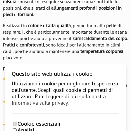
misura
consente di eseguire senza preoccupazioni tutte le
posizioni, che si tratti di
allungamenti profondi
,
posizioni in
piedi
o
torsioni
.
Realizzati in
cotone di alta qualità
, permettono alla
pelle
di
respirare, il che è particolarmente importante durante le asana
intense, poiché aiuta a prevenire il
surriscaldamento del corpo
.
Pratici
e
confortevoli
, sono ideali per l'allenamento in climi
caldi, poiché aiutano a mantenere una
temperatura corporea
piacevole.
Perché scegliere i nostri pantaloncini Iyengar?
Questo sito web utilizza i cookie
Design funzionale
: I pantaloncini offrono completa
libertà
Utilizziamo i cookie per migliorare l'esperienza
di movimento
senza ostacoli, permettendoti di concentrarti
dell'utente. Scegli quali cookie ci permetti di
sulla pratica.
utilizzare. Puoi leggere di più sulla nostra
Traspirabilità della pelle
: Il
cotone naturale
consente alla
Informativa sulla privacy
.
pelle di respirare, essenziale per pratiche più lunghe e
temperature calde.
Cookie essenziali
Valore tradizionale
: Questi pantaloncini fanno parte della
Analisi
ricca storia dell'
Iyengar yoga
, essendo stati progettati