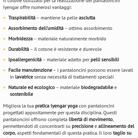
Il cotone utilizzato per la realizzazione dei pantaloncini
Iyengar offre numerosi vantaggi:
Traspirabilità
– mantiene la pelle
asciutta
Assorbimento dell'umidità
– ottimo assorbimento
Morbidezza
– materiale naturalmente morbido
Durabilità
– il cotone è resistente e durevole
Ipoallergenicità
– materiale adatto per
pelli sensibili
Facile manutenzione
– i pantaloncini possono essere lavati
in
lavatrice
senza necessità di trattamenti speciali
Naturale ed ecologico
– materiale
biodegradabile
e
sostenibile
Migliora la tua
pratica Iyengar yoga
con pantaloncini
progettati appositamente per questa disciplina. Questi
pantaloncini offrono completa
libertà di movimento
,
permettendoti di concentrarti su
precisione
e
allineamento del
corpo
, aspetti fondamentali di questa pratica. Il loro
taglio su