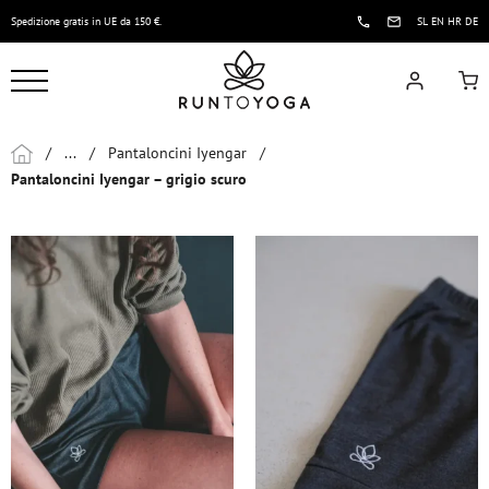
Spedizione gratis in UE da 150 €.
SL
EN
HR
DE
/
...
/
Pantaloncini Iyengar
/
Pantaloncini Iyengar – grigio scuro