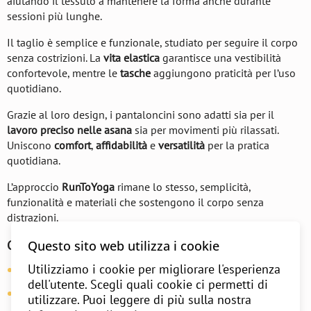
aiutando il tessuto a mantenere la forma anche durante
sessioni più lunghe.
Il taglio è semplice e funzionale, studiato per seguire il corpo
senza costrizioni. La
vita elastica
garantisce una vestibilità
confortevole, mentre le
tasche
aggiungono praticità per l’uso
quotidiano.
Grazie al loro design, i pantaloncini sono adatti sia per il
lavoro preciso nelle asana
sia per movimenti più rilassati.
Uniscono
comfort
,
affidabilità
e
versatilità
per la pratica
quotidiana.
L’approccio
RunToYoga
rimane lo stesso, semplicità,
funzionalità e materiali che sostengono il corpo senza
distrazioni.
Questo sito web utilizza i cookie
Caratteristiche:
Utilizziamo i cookie per migliorare l'esperienza
Materiale:
95% cotone, 5% elastan
dell'utente. Scegli quali cookie ci permetti di
Vestibilità:
morbida, funzionale
utilizzare. Puoi leggere di più sulla nostra