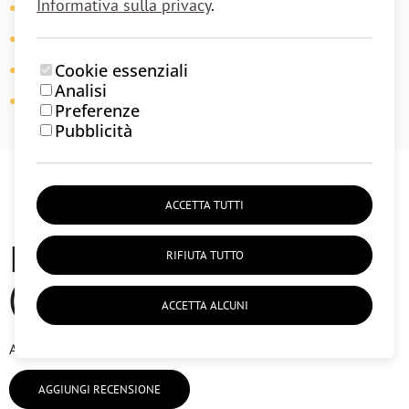
Informativa sulla privacy
.
Vita:
fascia elastica morbida
Dettagli:
tasche laterali
Cookie essenziali
Proprietà:
traspirante, flessibile, mantiene la forma
Analisi
Uso:
yoga, pilates, pratica quotidiana
Preferenze
Pubblicità
ACCETTA TUTTI
Recensioni degli utenti
RIFIUTA TUTTO
(0)
ACCETTA ALCUNI
Al momento non ci sono recensioni degli utenti.
AGGIUNGI RECENSIONE