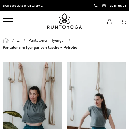
Spedizione gratis in UE da 150 €.
SL
EN
HR
DE
/
...
/
Pantaloncini Iyengar
/
Pantaloncini Iyengar con tasche – Petrolio