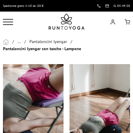
Spedizione gratis in UE da 150 €.
SL
EN
HR
DE
/
...
/
Pantaloncini Iyengar
/
Pantaloncini Iyengar con tasche - Lampone