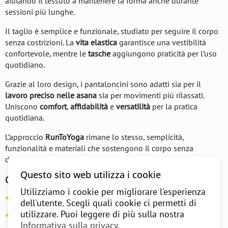
aiutando il tessuto a mantenere la forma anche durante
sessioni più lunghe.
Il taglio è semplice e funzionale, studiato per seguire il corpo
senza costrizioni. La
vita elastica
garantisce una vestibilità
confortevole, mentre le
tasche
aggiungono praticità per l’uso
quotidiano.
Grazie al loro design, i pantaloncini sono adatti sia per il
lavoro preciso nelle asana
sia per movimenti più rilassati.
Uniscono
comfort
,
affidabilità
e
versatilità
per la pratica
quotidiana.
L’approccio
RunToYoga
rimane lo stesso, semplicità,
funzionalità e materiali che sostengono il corpo senza
distrazioni.
Questo sito web utilizza i cookie
Caratteristiche:
Utilizziamo i cookie per migliorare l'esperienza
Materiale:
95% cotone, 5% elastan
dell'utente. Scegli quali cookie ci permetti di
utilizzare. Puoi leggere di più sulla nostra
Vestibilità:
morbida, funzionale
Informativa sulla privacy
.