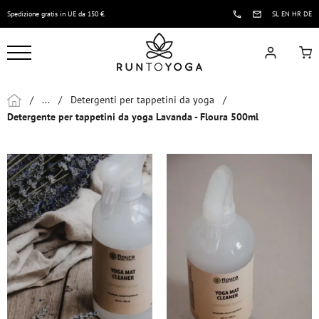
Spedizione gratis in UE da 150 €.
SL
EN
HR
DE
/
...
/
Detergenti per tappetini da yoga
/
Detergente per tappetini da yoga Lavanda - Floura 500ml