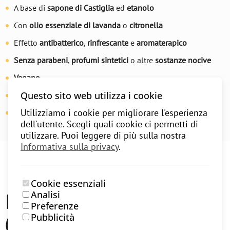
A base di
sapone di Castiglia
ed
etanolo
Con
olio essenziale di lavanda
o
citronella
Effetto
antibatterico
,
rinfrescante
e
aromaterapico
Senza parabeni
,
profumi sintetici
o altre
sostanze nocive
Vegano
Questo sito web utilizza i cookie
Fatto a mano in Slovenia
Utilizziamo i cookie per migliorare l'esperienza
Adatto a
tutti i tipi di tappetini da yoga
dell'utente. Scegli quali cookie ci permetti di
utilizzare. Puoi leggere di più sulla nostra
Informativa sulla privacy
.
Cookie essenziali
Recensioni degli utenti
Analisi
Preferenze
(0)
Pubblicità