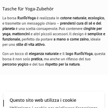
Tasche für Yoga-Zubehör
La borsa
RunToYoga
è realizzata in
cotone naturale
,
ecologico
,
e trasmette un messaggio chiaro –
prendersi cura di sé e del
pianeta
è una scelta consapevole. Può contenere
cinghie per
yoga
,
mattoncini
e altri piccoli accessori. Il design è
semplice e
funzionale
, perfetto da portare
a mano o come zaino
, ideale
per uno
stile di vita attivo
.
Con un tocco di
eleganza naturale
e il
logo RunToYoga
, questa
borsa è non solo
pratica
, ma anche un riflesso del tuo
percorso yogico
e del tuo
rispetto per la natura
.
Recensioni degli utenti
Questo sito web utilizza i cookie