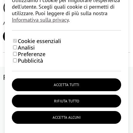
Utilizziamo i cookie per migliorare l'esperienza
(0)
dell'utente. Scegli quali cookie ci permetti di
utilizzare. Puoi leggere di più sulla nostra
Informativa sulla privacy
.
Al momento non ci sono recensioni degli utenti.
AGGIUNGI RECENSIONE
Cookie essenziali
Analisi
Preferenze
Pubblicità
Potrebbe interessarti anche
ACCETTA TUTTI
RIFIUTA TUTTO
ACCETTA ALCUNI