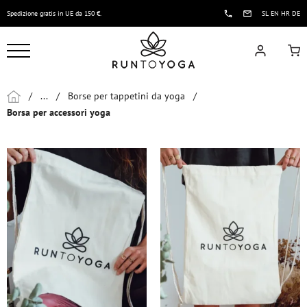
Spedizione gratis in UE da 150 €.
SL
EN
HR
DE
/
...
/
Borse per tappetini da yoga
/
Borsa per accessori yoga