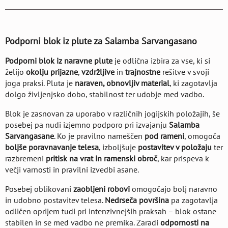
Podporni blok iz plute za Salamba Sarvangasano
Podporni blok iz naravne plute
je odlična izbira za vse, ki si
želijo
okolju prijazne
,
vzdržljive
in
trajnostne
rešitve v svoji
joga praksi. Pluta je
naraven, obnovljiv material
, ki zagotavlja
dolgo življenjsko dobo, stabilnost ter udobje med vadbo.
Blok je zasnovan za uporabo v različnih jogijskih položajih, še
posebej pa nudi izjemno podporo pri izvajanju
Salamba
Sarvangasane
. Ko je pravilno nameščen
pod rameni
, omogoča
boljše poravnavanje telesa
, izboljšuje
postavitev v položaju
ter
razbremeni
pritisk na vrat in ramenski obroč
, kar prispeva k
večji varnosti in pravilni izvedbi asane.
Posebej oblikovani
zaobljeni robovi
omogočajo bolj naravno
in udobno postavitev telesa.
Nedrseča površina
pa zagotavlja
odličen oprijem tudi pri intenzivnejših praksah – blok ostane
stabilen in se med vadbo ne premika. Zaradi
odpornosti na