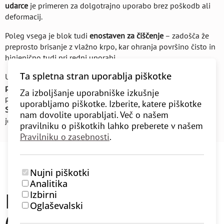
udarce
je primeren za dolgotrajno uporabo brez poškodb ali
deformacij.
Poleg vsega je blok tudi
enostaven za čiščenje
– zadošča že
preprosto brisanje z vlažno krpo, kar ohranja površino čisto in
higienično tudi pri redni uporabi.
Ta spletna stran uporablja piškotke
Uporaba tega bloka iz plute zagotavlja večjo
stabilnost
,
podporo
in
udobje
, zlasti pri zahtevnejših položajih, kjer je
Za izboljšanje uporabniške izkušnje
pravilna opora ključna za varno prakso – kot pri
Salamba
uporabljamo piškotke. Izberite, katere piškotke
Sarvangasani
, ki velja za eno izmed najbolj cenjenih asan v
nam dovolite uporabljati. Več o našem
jogi.
pravilniku o piškotkih lahko preberete v našem
Pravilniku o zasebnosti
.
Nujni piškotki
Analitika
Mnenja uporabnikov
Izbirni
Oglaševalski
(0)