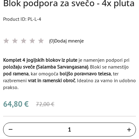
Blok podpora za svečo - 4x pluta
Product ID: PL-L-4
(0)
Dodaj mnenje
Komplet 4 jogijskih blokov iz plute
je namenjen podpori pri
položaju sveče (Salamba Sarvangasana)
. Bloki se namestijo
pod ramena
, kar omogoča
boljšo poravnavo telesa
, ter
razbremeni
vrat in ramenski obroč
. Idealno za varno in udobno
prakso.
64,80 €
72,00 €
Količina