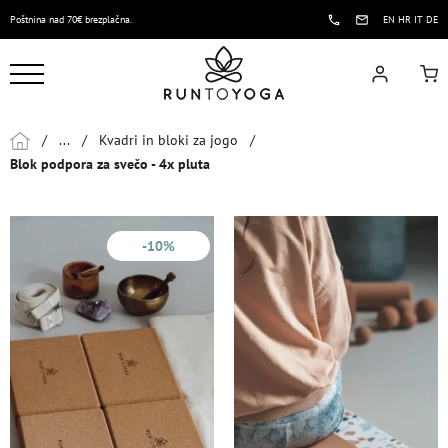
Poštnina nad 70€ brezplačna.
EN
HR
IT
DE
/
...
/
Kvadri in bloki za jogo
/
Blok podpora za svečo - 4x pluta
-10%