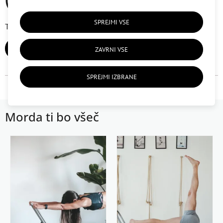
SPREJMI VSE
Trenutno ni uporabniških mnenj.
DODAJ MNENJE
ZAVRNI VSE
SPREJMI IZBRANE
Morda ti bo všeč