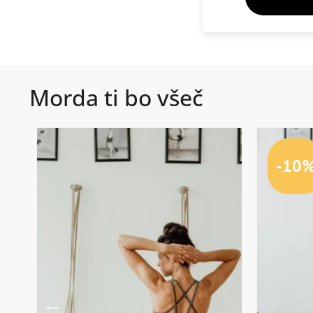
Morda ti bo všeč
-10