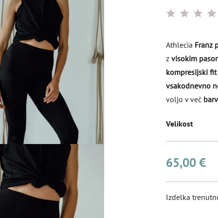
Athlecia
Franz 
z
visokim paso
kompresijski fit
vsakodnevno n
voljo v več
bar
Velikost
65,00 €
Izdelka trenutn