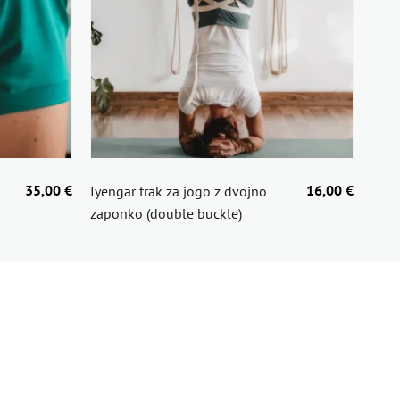
35,00 €
16,00 €
GECO
Iyengar trak za jogo z dvojno
Lag
zaponko (double buckle)