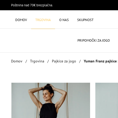
Poštnina nad 70€ brezplačna.
DOMOV
TRGOVINA
O NAS
SKUPNOST
PRIPOMOČKI ZA JOGO
Domov
/
Trgovina
/
Pajkice za jogo
/
Yuman Franz pajkice 