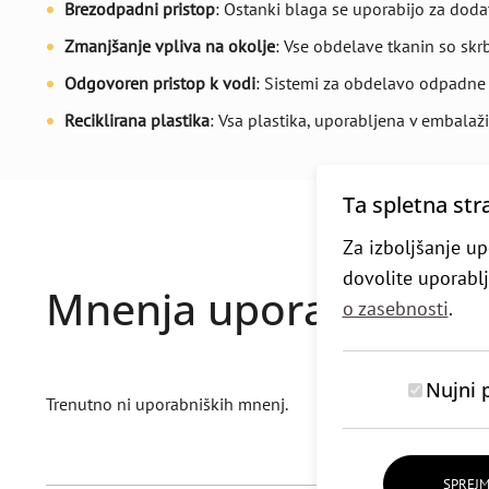
Brezodpadni pristop
: Ostanki blaga se uporabijo za doda
Zmanjšanje vpliva na okolje
: Vse obdelave tkanin so skr
Odgovoren pristop k vodi
: Sistemi za obdelavo odpadne
Reciklirana plastika
: Vsa plastika, uporabljena v embalaži,
Ta spletna str
Za izboljšanje up
dovolite uporabl
Mnenja uporabnikov (
o zasebnosti
.
Nujni 
Trenutno ni uporabniških mnenj.
SPREJM