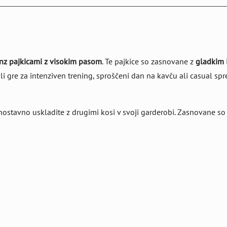
nz pajkicami z visokim pasom
. Te pajkice so zasnovane z
gladkim 
ali gre za intenziven trening, sproščeni dan na kavču ali casual sp
ostavno uskladite z drugimi kosi v svoji garderobi. Zasnovane so z