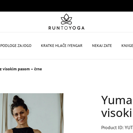
PODLOGE ZA JOGO
KRATKE HLAČE IYENGAR
NEKAJ ZATE
KNJIG
z visokim pasom – črne
Yuman
visok
Product ID: YU