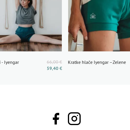
66,00 €
 - Iyengar
Kratke hlače Iyengar –Zelene
59,40 €