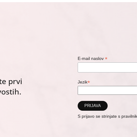
*
E-mail naslov
te prvi
*
Jezik
ostih.
S prijavo se strinjate s pravil