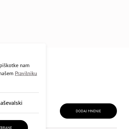
e piškotke nam
v našem
Pravilniku
aševalski
DODAJ MNENJE
IZBRANE