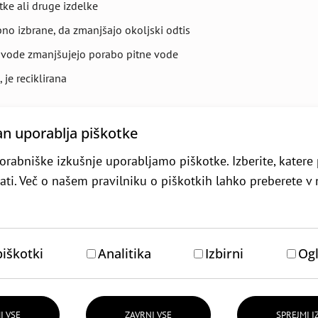
tke ali druge izdelke
bno izbrane, da zmanjšajo okoljski odtis
 vode zmanjšujejo porabo pitne vode
 je reciklirana
an uporablja piškotke
orabniške izkušnje uporabljamo piškotke. Izberite, kater
jati. Več o našem pravilniku o piškotkih lahko preberete 
0)
piškotki
Analitika
Izbirni
Ogl
I VSE
ZAVRNI VSE
SPREJMI 