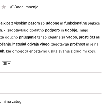
(0)
Dodaj mnenje
pajkice z visokim pasom
so
udobne
in
funkcionalne
pajkice
m
, ki zagotavljajo dodatno
podporo
in
udobje
. Imajo
za odlično
prileganje
ter so idealne za
vadbo
,
prosti čas
ali
ošenje
.
Material odvaja vlago
, zagotavlja
prožnost
in je na
vah
, kar omogoča enostavno usklajevanje z drugimi kosi.
o ni na zalogi