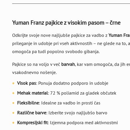
Yuman Franz pajkice z visokim pasom – črne
Odkrijte svoje nove najljubše pajkice za vadbo z
Yuman Fra
prileganje in udobje pri vseh aktivnostih – ne glede na to, 
omogoča pa tudi popolno svobodo gibanja.
Pajkice so na voljo v več
barvah
, kar vam omogoča, da jih en
vsakodnevno nošenje.
Visok pas
: Ponuja dodatno podporo in udobje
Mehak material
: 72 % poliamid za gladek občutek
Fleksibilne
: Idealne za vadbo in prosti čas
Različne barve
: Izberite svojo najljubšo barvo
Kompresijski fit
: Izjemna podpora med aktivnostmi