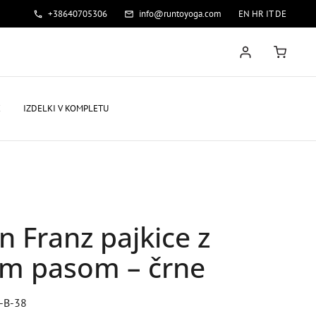
+38640705306
info@runtoyoga.com
EN
HR
IT
DE
E
IZDELKI V KOMPLETU
 Franz pajkice z
im pasom – črne
T-B-38