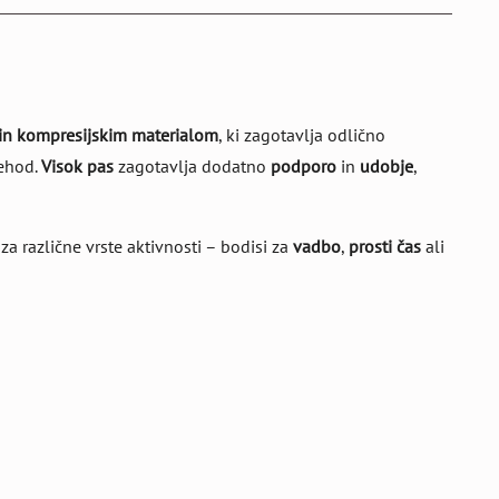
in kompresijskim materialom
, ki zagotavlja odlično
rehod.
Visok pas
zagotavlja dodatno
podporo
in
udobje
,
a različne vrste aktivnosti – bodisi za
vadbo
,
prosti čas
ali