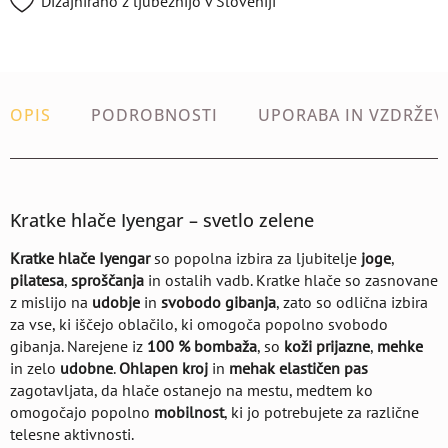
Dizajnirano z ljubeznijo v Sloveniji
OPIS
PODROBNOSTI
UPORABA IN VZDRŽEV
Kratke hlače Iyengar – svetlo zelene
Kratke hlače Iyengar
so popolna izbira za ljubitelje
joge
,
pilatesa
,
sproščanja
in ostalih vadb. Kratke hlače so zasnovane
z mislijo na
udobje
in
svobodo gibanja
, zato so odlična izbira
za vse, ki iščejo oblačilo, ki omogoča popolno svobodo
gibanja. Narejene iz
100 % bombaža
, so
koži prijazne
,
mehke
in zelo
udobne
.
Ohlapen kroj
in
mehak elastičen pas
zagotavljata, da hlače ostanejo na mestu, medtem ko
omogočajo popolno
mobilnost
, ki jo potrebujete za različne
telesne aktivnosti.