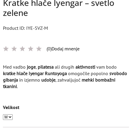
Kratke hlače Iyengar – svetlo
zelene
Product ID: IYE-SVZ-M
(0)
Dodaj mnenje
Med vadbo
joge
,
pilatesa
ali drugih
aktivnosti
vam bodo
kratke hlače Iyengar Runtoyoga
omogočile popolno
svobodo
gibanja
in izjemno
udobje
, zahvaljujoč
mehki bombažni
tkanini
.
Velikost