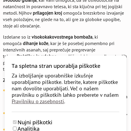
svobodo gibanja
, kar vam omogoča, da se osredotočite na
natančnost in poravnavo telesa, ki sta ključna pri tej jogijski
metodi. Njihov
prilagojen kroj
omogoča brezskrbno izvajanje
vseh položajev, ne glede na to, ali gre za globoke upogibe,
stoje ali obračanje.
Izdelane so iz
visokokakovostnega bombaža
, ki
omogoča
dihanje kože
, kar je še posebej pomembno pri
intenzivnih asanah, saj preprečuje pregrevanje
telesa.
Praktične in udobne
, so odlična izbira za vadbo v toplih
podnebjih, saj vam pomagajo ohranjati prijetno telesno
Ta spletna stran uporablja piškotke
temperaturo.
Za izboljšanje uporabniške izkušnje
Zakaj izbrati naše Iyengar kratke hlače?
uporabljamo piškotke. Izberite, katere piškotke
nam dovolite uporabljati. Več o našem
Funkcionalna zasnova
: Kratke hlače omogočajo popolno
pravilniku o piškotkih lahko preberete v našem
svobodo gibanja brez ovir, kar omogoča osredotočenost na
Pravilniku o zasebnosti
.
prakso.
Dihanje kože
: Naravni bombaž omogoča, da vaša koža diha,
kar je ključno pri daljših vadbah in vročih temperaturah.
Nujni piškotki
Analitika
Tradicionalna vrednost
: Kratke hlače so del bogate