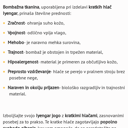
Bombažna tkanina
, uporabljena pri izdelavi
kratkih hlač
Iyengar
, prinaša številne prednosti:
Zračnost
- ohranja suho kožo,
Vpojnost
- odlično vpija vlago,
Mehobo
- je naravno mehka surovina,
Trajnost
- bombaž je obstojen in trpežen material,
Hipoalergenost
- material je primeren za občutljivo kožo,
Preprosto vzdrževanje
- hlače se perejo v pralnem stroju brez
posebne nege,
Naraven in okolju prijazen
- biološko razgradljiv in trajnostni
material.
Izboljšajte svojo
Iyengar jogo
z
kratkimi hlačami
, zasnovanimi
posebej za to prakso. Te kratke hlače zagotavljajo
popolno