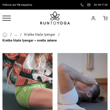
Poštnina nad 70€ brezplačna.
EN
HR
IT
DE
/
...
/
Kratke hlače Iyengar
/
Kratke hlače Iyengar – svetlo zelene