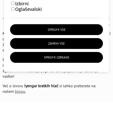
Izbirni
zgodovine Iyengar joge, saj so jih prvič zasnovali z
Oglaševalski
namenom omogočiti udobje in enostavno gibanje.
Vidnost telesne poravnave
: Pomagajo učiteljem pri nadzoru
poravnave telesa med vadbo, kar izboljša učenje in prakso.
SPREJMI VSE
Kratke hlače so več kot le oblačilo – so del jogijske
tradicije
, ki
omogoča brezskrbno vadbo in popolno osredotočenost.
ZAVRNI VSE
Zasnovane so z mislijo na funkcionalnost in
udobje
, hkrati pa
ohranjajo eleganco in preprostost.
SPREJMI IZBRANE
Odkrijte našo kolekcijo
Iyengar kratkih hlač
, ki so na voljo v
različnih velikostih in barvah. Povežite svojo prakso z
zgodovino in tradicijo joge ter izboljšajte svojo izkušnjo
vadbe!
Več o izvoru
Iyengar kratkih hlač
si lahko preberete na
našem
blogu
.