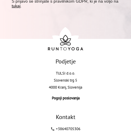
S prijavo se strinjate s pravilnikom GDPR, ki je na voljo na
tukaj
.
Podjetje
TULSI d.o.o.
Slovenski trg 5
4000 Kranj, Slovenija
Pogoji poslovanja
Kontakt
+38640705306