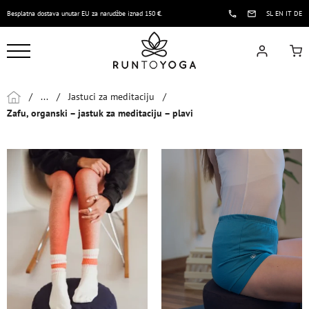
Besplatna dostava unutar EU za narudžbe iznad 150 €.
SL
EN
IT
DE
/
...
/
Jastuci za meditaciju
/
Zafu, organski – jastuk za meditaciju – plavi