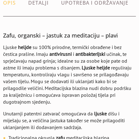
OPIS
DETALJI
UPOTREBA I ODRŽAVANJE
Zafu, organski – jastuk za meditaciju – plavi
Ljuske
heljde
su 100% prirodne, termički obrađene i bez
čestica prašine. Imaju
antivirusni
i
antibakterijski
učinak, te
sprječavaju napad grinja; idealne su za osobe koje pate od
astme ili imaju problema s disanjem.
Ljuske heljde
reguliraju
temperaturu, kontroliraju vlagu i savršeno se prilagođavaju
vašem tijelu. Mogu se dodavati ili uklanjati kako bi se
prilagodile veličini. Meditacijska blazina nudi dobru podršku
za kralježnicu i omogućava ispravan položaj tijela pri
dugotrajnom sjedenju.
Unutarnji patentni zatvarač omogućava da
ljuske
dišu i
miješaju se, a veličina jastuka također se može prilagoditi
uklanjanjem ili dodavanjem sadržaja.
Tradicionalna okrugla
zafu
meditacijska blazina