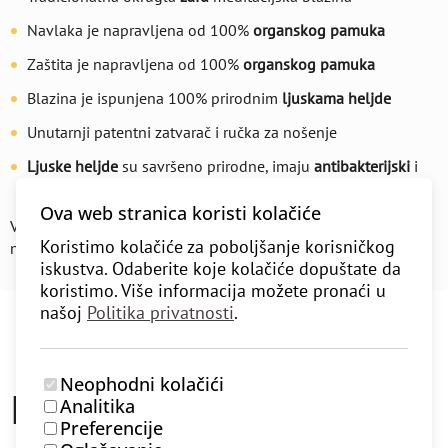
Navlaka je napravljena od 100%
organskog pamuka
Zaštita je napravljena od 100%
organskog pamuka
Blazina je ispunjena 100% prirodnim
ljuskama heljde
Unutarnji patentni zatvarač i ručka za nošenje
Ljuske heljde
su savršeno prirodne, imaju
antibakterijski
i
antivirusni
učinak – prikladno za astmatičare
Ova web stranica koristi kolačiće
Više o
zafu
i umjetnosti udobnog sjedenja možete pročitati na
Koristimo kolačiće za poboljšanje korisničkog
našem
blogu
.
iskustva. Odaberite koje kolačiće dopuštate da
koristimo. Više informacija možete pronaći u
našoj
Politika privatnosti
.
Neophodni kolačići
Recenzije korisnika (0)
Analitika
Preferencije