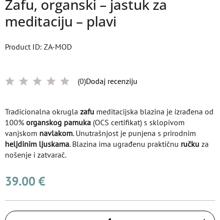
Zafu, organski – jastuk za
meditaciju – plavi
Product ID: ZA-MOD
(0)
Dodaj recenziju
Tradicionalna okrugla
zafu
meditacijska blazina je izrađena od
100%
organskog pamuka
(OCS certifikat) s sklopivom
vanjskom
navlakom
. Unutrašnjost je punjena s prirodnim
heljdinim ljuskama
. Blazina ima ugrađenu praktičnu
ručku
za
nošenje i zatvarač.
39.00 €
Količina