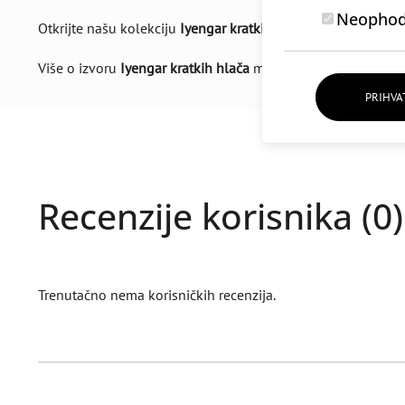
Neophodn
Otkrijte našu kolekciju
Iyengar kratkih hlača
, dostupnih u r
Više o izvoru
Iyengar kratkih hlača
možete pročitati na na
PRIHVA
Recenzije korisnika (0)
Trenutačno nema korisničkih recenzija.