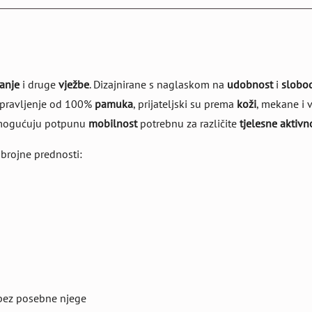
anje
i druge
vježbe
. Dizajnirane s naglaskom na
udobnost
i
slobod
apravljenje od 100%
pamuka
, prijateljski su prema
koži
, mekane i 
 omogućuju potpunu
mobilnost
potrebnu za različite
tjelesne aktivn
 brojne prednosti:
ez posebne njege