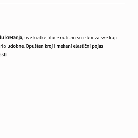
u kretanja
, ove kratke hlače odličan su izbor za sve koji
vrlo
udobne
.
Opušten kroj
i
mekani elastični pojas
osti
.