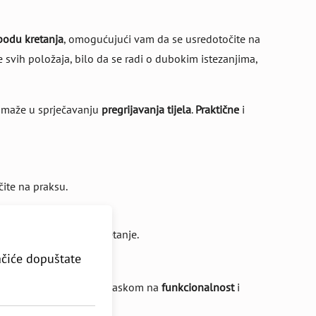
bodu kretanja
, omogućujući vam da se usredotočite na
vih položaja, bilo da se radi o dubokim istezanjima,
pomaže u sprječavanju
pregrijavanja tijela
.
Praktične
i
ite na praksu.
ćile
udobnost
i lako kretanje.
ačiće dopuštate
a.
u. Dizajnirane su s naglaskom na
funkcionalnost
i