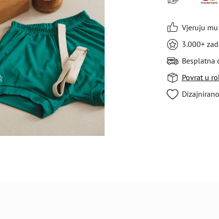
Vjeruju mu 
3.000+ zad
Besplatna 
Povrat u r
Dizajnirano