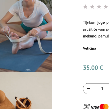
Tijekom
joge
,
p
pružit će vam 
mekanoj pamučn
Veličina
35.00 €
Količina