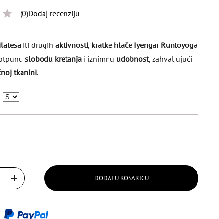
(0)
Dodaj recenziju
ilatesa
ili drugih
aktivnosti
,
kratke hlače Iyengar Runtoyoga
potpunu
slobodu kretanja
i iznimnu
udobnost
, zahvaljujući
oj tkanini
.
DODAJ U KOŠARICU