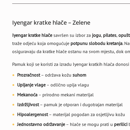
Iyengar kratke hlače – Zelene
Iyengar kratke hlače
savršen su izbor za
jogu
,
pilates
,
opušt
traže odjeću koja omogućuje
potpunu slobodu kretanja
. N
osiguravaju da kratke hlače ostanu na svom mjestu, dok
Pamuk koji se koristi za izradu Iyengar kratkih hlača donosi
Prozračnost
– održava kožu
suhom
Upijanje vlage
– odlično upija vlagu
Mekanoća
– prirodno mekani materijal
Izdržljivost
– pamuk je otporan i dugotrajan materijal
Hipoalergenost
– materijal pogodan za osjetljivu kožu
Jednostavno održavanje
– hlače se mogu prati u
perilici
b