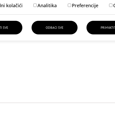
i kolačići
Analitika
Preferencije
azličitim
veličinama
i
bojama
. Povežite svoju praksu s poviješću i
t
šem
blogu
.
TI SVE
ODBACI SVE
PRIHVATI