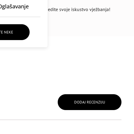
Oglašavanje
radicijom joge
te unaprijedite svoje iskustvo vježbanja!
TE NEKE
DODAJ RECENZIJU