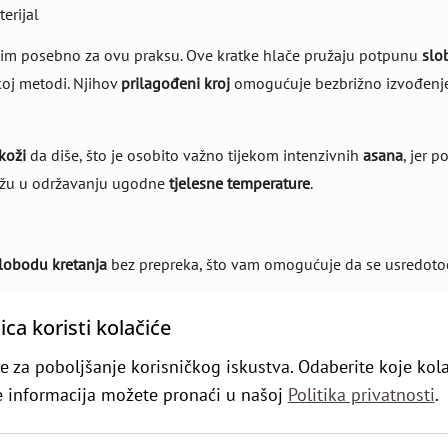
erijal
nim posebno za ovu praksu. Ove kratke hlače pružaju potpunu
slo
skoj metodi. Njihov
prilagođeni kroj
omogućuje bezbrižno izvođenje s
koži
da diše, što je osobito važno tijekom intenzivnih
asana
, jer 
mažu u održavanju ugodne
tjelesne temperature
.
lobodu kretanja
bez prepreka, što vam omogućuje da se usredotoč
ža
diše, što je ključno za duže prakse i vruće temperature.
ca koristi kolačiće
povijesti
Iyengar joge
, jer su prvobitno dizajnirane kako bi omogu
e za poboljšanje korisničkog iskustva. Odaberite koje kol
u
poravnanja tijela
tijekom prakse, čime poboljšavaju proces učenj
še informacija možete pronaći u našoj
Politika privatnosti
.
radicije
koja omogućava nesmetanu praksu i potpunu koncentracij
avnost
.