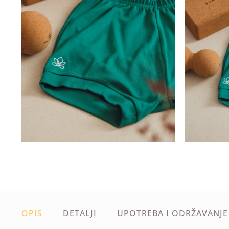
OPIS
DETALJI
UPOTREBA I ODRŽAVANJE