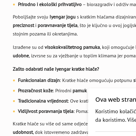
Prirodno i ekološki prihvatljivo
– biorazgradiv i održiv mat
Poboljšajte svoju
Iyengar jogu
s kratkim hlačama dizajnira
preciznost
i
poravnavanje tijela
, što je ključno u ovoj jogij
stojnim pozama ili okretanjima.
Izrađene su od
visokokvalitetnog pamuka
, koji omogućuje
udobne
, izvrsne su za vježbanje u toplim klimama jer po
Zašto odabrati naše Iyengar kratke hlače?
Funkcionalan dizajn
: Kratke hlače omogućuju potpunu
s
Prozračnost kože
: Prirodni
pamuk
omogućuje da vaša
ko
Ova web strani
Tradicionalna vrijednost
: Ove kratke hlače dio su bogate 
Koristimo kolačić
Vidljivost poravnanja tijela
: Pomažu učiteljima u praćenj
da koristimo. Vi
Kratke hlače su više od same odjeće – one su dio
jogijske t
udobnost
, dok istovremeno zadržavaju
eleganciju
i
jednost