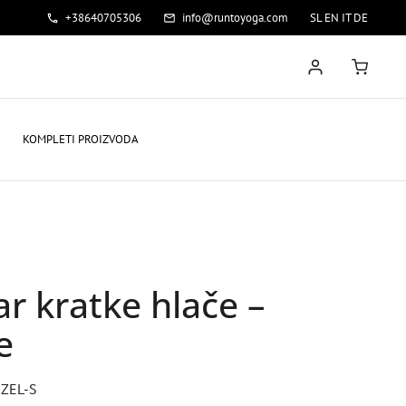
+38640705306
info@runtoyoga.com
SL
EN
IT
DE
KOMPLETI PROIZVODA
ar kratke hlače –
e
-ZEL-S