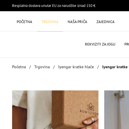
Besplatna dostava unutar EU za narudžbe iznad 150 €.
POČETNA
TRGOVINA
NAŠA PRIČA
ZAJEDNICA
REKVIZITI ZA JOGU
PR
Početna
/
Trgovina
/
Iyengar kratke hlače
/
Iyengar kratke 